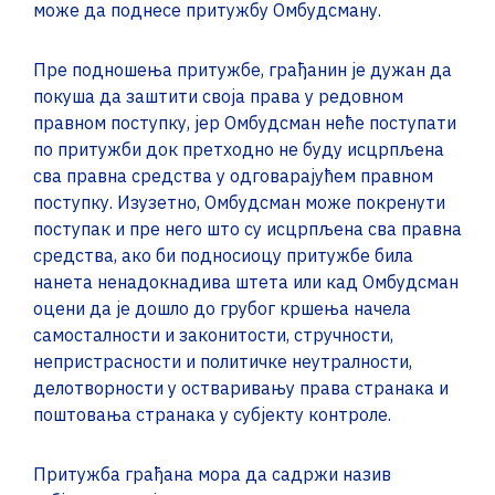
може да поднесе притужбу Омбудсману.
Пре подношења притужбе, грађанин је дужан да
покуша да заштити своја права у редовном
правном поступку, јер Oмбудсман неће поступати
по притужби док претходно не буду исцрпљена
сва правна средства у одговарајућем правном
поступку. Изузетно, Oмбудсман може покренути
поступак и пре него што су исцрпљена сва правна
средства, ако би подносиоцу притужбе била
нанета ненадокнадива штета или кад Oмбудсман
оцени да је дошло до грубог кршења начела
самосталности и законитости, стручности,
непристрасности и политичке неутралности,
делотворности у остваривању права странака и
поштовања странака у субјекту контроле.
Притужба грађана мора да садржи назив