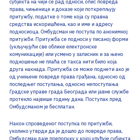
субјекта на чији се рад односи, опис повреда
права, чињенице и доказе који поткрепљују
притужбу, податке о томе која су правна
средства искоришћена, као и име и адресу
подносиоца. Омбудсман не поступа по анонимној
притужби. Притужба се подноси у писаној форми
(укључујући све облике електронске
комуникације) или усмено у записник и за њено
подношење не плаћа се такса нити било која
друга накнада. Притужба се може поднети ако је
од учињене повреде права грађана, односно од
последњег поступања, односно непоступања
Градске управе града Београда или јавне службе
протекло највише годину дана. Поступак пред
Oмбудсманом је бесплатан.
Након спроведеног поступка по притужби,
уколико утврди да је дошло до повреде права,
Oмбудсман даје препоруку у којој упућује субјекта