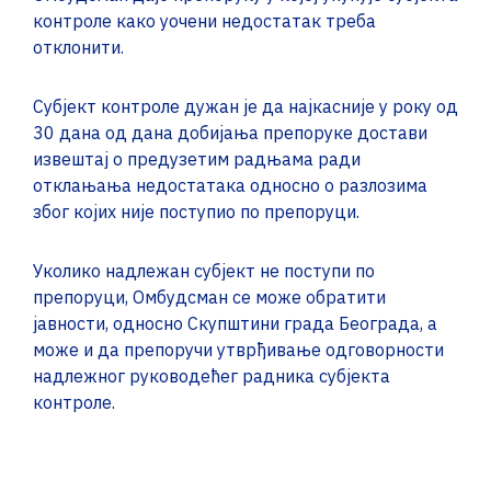
контроле како уочени недостатак треба
отклонити.
Субјект контроле дужан је да најкасније у року од
30 дана од дана добијања препоруке достави
извештај о предузетим радњама ради
отклањања недостатака односно о разлозима
због којих није поступио по препоруци.
Уколико надлежан субјект не поступи по
препоруци, Oмбудсман се може обратити
јавности, односно Скупштини града Београда, а
може и да препоручи утврђивање одговорности
надлежног руководећег радника субјекта
контроле.