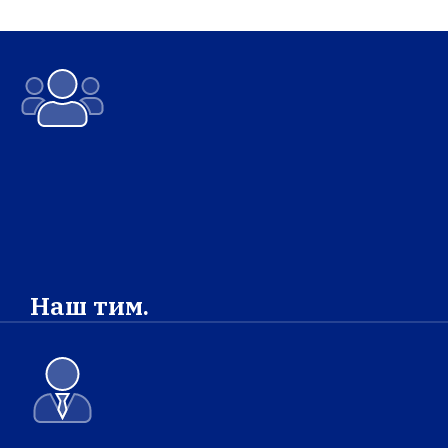
Наш тим.
Упознајте људе који раде у канцеларији
Омбудсмана града Београда.
ВИШЕ О ТИМУ