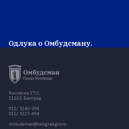
Одлука о Омбудсману.
Сазнајте више о одлуци о Омбудсману
града Београда.
ВИШЕ О ОДЛУЦИ
Косовска 17/1
11103, Београд
011/ 3240-394
011/ 3227-494
ombudsman@beograd.gov.rs