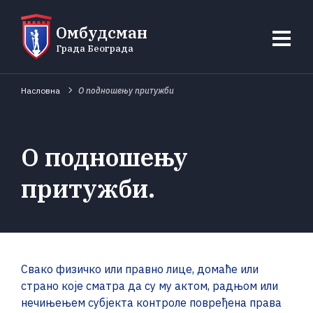
Омбудсман
Града Београда
Насловна
О подношењу притужби
О подношењу
притужби
Свако физичко или правно лице, домаће или
страно које сматра да су му актом, радњом или
нечињењем субјекта контроле повређена права