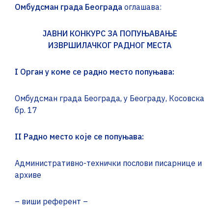
Омбудсман града Београда
оглашава:
ЈАВНИ КОНКУРС ЗА ПОПУЊАВАЊЕ
ИЗВРШИЛАЧКОГ РАДНОГ МЕСТА
I
Орган у коме се радно место попуњава:
Омбудсман града Београда, у Београду, Косовска
бр. 17
II
Радно место које се попуњава:
Административно-технички послови писарнице и
архиве
– виши референт –