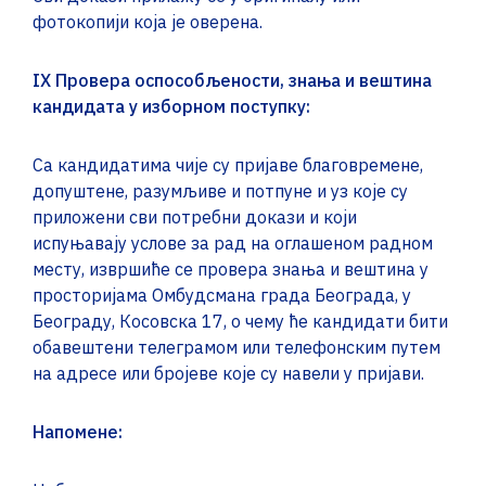
фотокопији која је оверена.
IX
Провера оспособљености, знања и вештина
кандидата у изборном поступку:
Са кандидатима чије су пријаве благовремене,
допуштене, разумљиве и потпуне и уз које су
приложени сви потребни докази и који
испуњавају услове за рад на оглашеном радном
месту, извршиће се провера знања и вештина у
просторијама Омбудсмана града Београда, у
Београду, Косовска 17, о чему ће кандидати бити
обавештени телеграмом или телефонским путем
на адресе или бројеве које су навели у пријави.
Напомене: