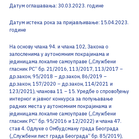
Датум оглашавања: 30.03.2023. године
Датум истека рока за пријављивање: 15.04.2023.
године
На основу члана 94. и члана 102, Закона о
запосленима у аутономним покрајинама и
јединицама локалне самоуправе („Службени
гласник РС“ бр. 21/2016, 113/2017, 113/2017 –
др.закон, 95/2018 – др.закон, 86/2019 –
др.закон, 157/2020 – др.закон, 114/2021 и
123/2021), чланова 11 – 15. Уредбе о спровођењу
интерног и јавног конкурса за попуњавање
радних места у аутономним покрајинама и
јединицама локалне самоуправе („Службени
гласник РС“ бр. 95/2016 и 12/2022) и члана 47.
став 4. Одлуке о Омбудсману града Београда
(„Службени лист града Београда“ бр. 85/2019),