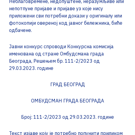
Неблаговремене, недопуштене, неразумљиве или
непотпуне пријаве и пријаве уз које нису
приложени сви потребни докази у оригиналу или
фотокопији овереној код јавног бележника, биће
одбачене.
Јавни конкурс спроводи Конкурсна комисија
именована од стране Омбудсмана града
Београда, Решењем бр. 111-2/2023 од
29.03.2023. године
ГРАД БЕОГРАД
ОМБУДСМАН ГРАДА БЕОГРАДА
Број: 111-2/2023 од 29.03.2023. године
Текст изјаве коју је потребно попунити приликом