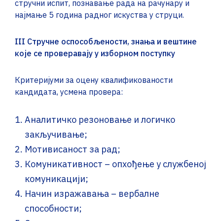
стручни испит, познавање рада на рачунару и
најмање 5 година радног искуства у струци.
III
Стручне оспособљености, знања и вештине
које се проверавају у изборном поступку
Критеријуми за оцену квалификованости
кандидата, усмена провера:
Аналитичко резоновање и логичко
закључивање;
Мотивисаност за рад;
Комуникативност – опхођење у службеној
комуникацији;
Начин изражавања – вербалне
способности;