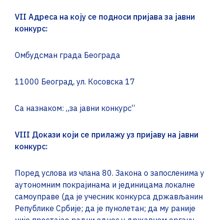
VII Адреса на коју се подноси пријава за јавни
конкурс:
Омбудсман града Београда
11000 Београд, ул. Косовска 17
Са назнаком: „за јавни конкурс“
VIII
Докази који се прилажу уз пријаву на јавни
конкурс:
Поред услова из члана 80. Закона о запосленима у
аутономним покрајинама и јединицама локалне
самоуправе (да је учесник конкурса држављанин
Републике Србије; да је пунолетан; да му раније