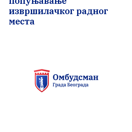
попуњавање
извршилачког радног
места