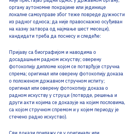
није престајао радни однос у државном органу,
органу аутономне покрајине или јединице
локалне самоуправе због теже повреде дужности
из радног односа; да није правоснажно осуђиван
на казну затвора од најмање шест месеци),
кандидати треба да поснесу и следеће:
Пријаву са биографијом и наводима о
досадашњем радном искуству; оверену
фотокопију дипломе којом се потврђује стручна
спрема; оригинал или оверену фотокопију доказа
о положеном државном стручном испиту;
оригинал или оверену фотокопију доказа о
радном искуству у струци (потврде, решења и
други акти којима се доказује на којим пословима,
са којом стручном спремом и у којем периоду је
стечено радно искуство).
Сви докази прилажу се у оригиналу или