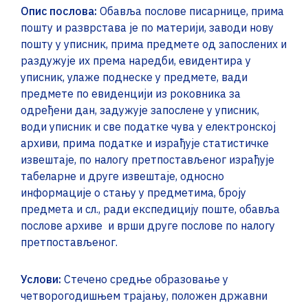
Опис послова:
Обавља послове писарнице, прима
пошту и разврстава је по материји, заводи нову
пошту у уписник, прима предмете од запослених и
раздужује их према наредби, евидентира у
уписник, улаже поднеске у предмете, вади
предмете по евиденцији из роковника за
одређени дан, задужује запослене у уписник,
води уписник и све податке чува у електронској
архиви, прима податке и израђује статистичке
извештаје, по налогу претпостављеног израђује
табеларне и друге извештаје, односно
информације о стању у предметима, броју
предмета и сл., ради експедицију поште, обавља
послове архиве и врши друге послове по налогу
претпостављеног.
Услови:
Стечено средње образовање у
четворогодишњем трајању, положен државни